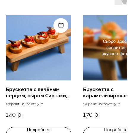
Брускетта с печёным
Брускетта с
перцем, сыром Сиртаки,
карамелизированн
кедровыми орешками и
грушей, горгондзол
140р/шт. Заказ от 15шт
170р/шт. Заказ от 15шт
базиликом
грецким орехом
140
р.
170
р.
Подробнее
Подробнее