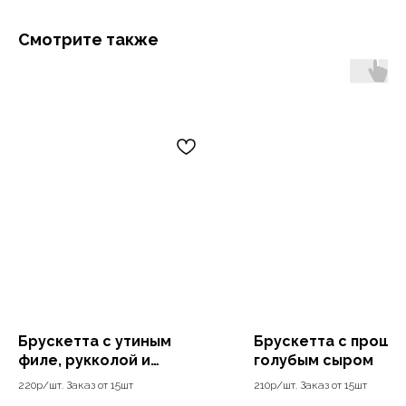
Смотрите также
Брускетта с утиным
Брускетта с прошут
филе, рукколой и
голубым сыром
брусничным соусом
220р/шт. Заказ от 15шт
210р/шт. Заказ от 15шт