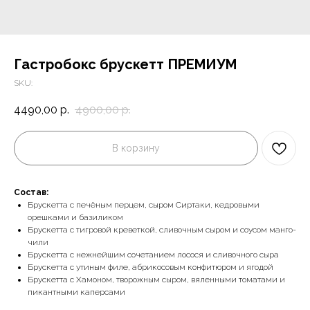
Гастробокс брускетт ПРЕМИУМ
SKU:
4490,00
р.
4900,00
р.
В корзину
Состав:
Брускетта с печёным перцем, сыром Сиртаки, кедровыми
орешками и базиликом
Брускетта с тигровой креветкой, сливочным сыром и соусом манго-
чили
Брускетта с нежнейшим сочетанием лосося и сливочного сыра
Брускетта с утиным филе, абрикосовым конфитюром и ягодой
Брускетта с Хамоном, творожным сыром, вяленными томатами и
пикантными каперсами