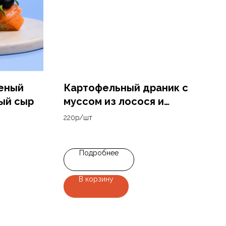
еный
Картофельный драник с
ый сыр
муссом из лосося и
красной икрой
220р/шт
2 200
р.
Подробнее
В корзину