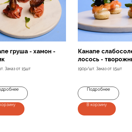
пе груша - хамон -
Канапе слабосол
ик
лосось - творожн
т. Заказ от 15шт
190р/шт. Заказ от 15шт
190
р.
одробнее
Подробнее
корзину
В корзину