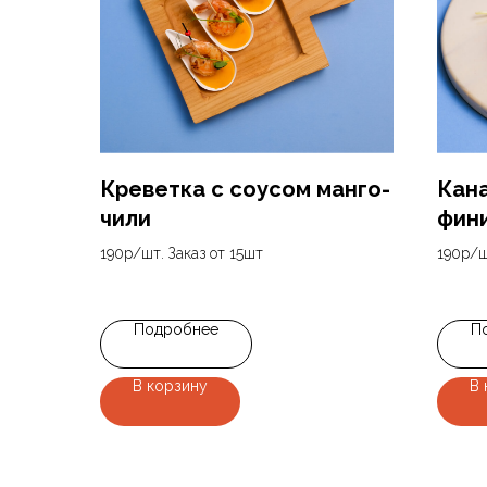
Креветка с соусом манго-
Кана
чили
фин
190р/шт. Заказ от 15шт
190р/ш
190
р.
190
р.
Подробнее
П
В корзину
В 