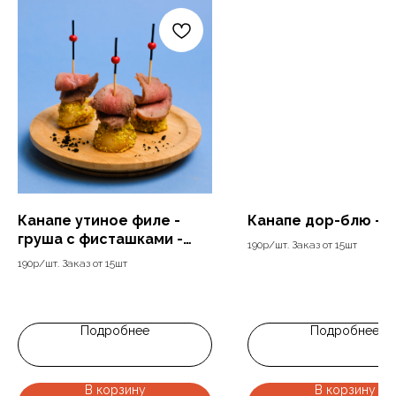
Канапе утиное филе -
Канапе дор-блю - я
груша с фисташками -
190р/шт. Заказ от 15шт
ягода
190р/шт. Заказ от 15шт
190
р.
190
р.
Подробнее
Подробнее
В корзину
В корзину